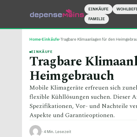
EINKÄUFE
WOHLBEF
FAMILIE
Home
›
Einkäufe
›
Tragbare Klimaanlagen für den Heimgebra
EINKÄUFE
Tragbare Klimaanl
Heimgebrauch
Mobile Klimageräte erfreuen sich zuneh
flexible Kühllösungen suchen. Dieser A
Spezifikationen, Vor- und Nachteile ve
Aspekte und Garantieoptionen.
·
4 Min. Lesezeit