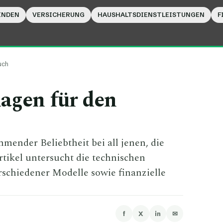
INDEN
VERSICHERUNG
HAUSHALTSDIENSTLEISTUNGEN
F
uch
agen für den
mender Beliebtheit bei all jenen, die
rtikel untersucht die technischen
rschiedener Modelle sowie finanzielle
f
X
in
✉