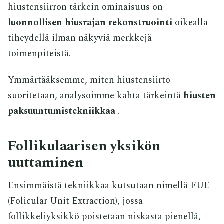
hiustensiirron tärkein ominaisuus on
luonnollisen hiusrajan rekonstruointi
oikealla
tiheydellä ilman näkyviä merkkejä
toimenpiteistä.
Ymmärtääksemme, miten hiustensiirto
suoritetaan, analysoimme kahta tärkeintä
hiusten
paksuuntumistekniikkaa
.
Follikulaarisen yksikön
uuttaminen
Ensimmäistä tekniikkaa kutsutaan nimellä FUE
(Folicular Unit Extraction), jossa
follikkeliyksikkö poistetaan niskasta pienellä,