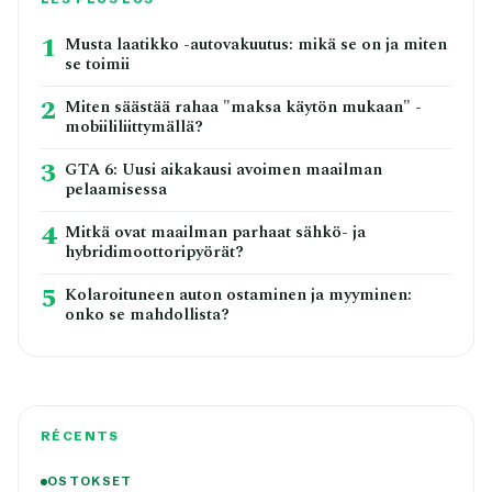
1
Musta laatikko -autovakuutus: mikä se on ja miten
se toimii
2
Miten säästää rahaa "maksa käytön mukaan" -
mobiililiittymällä?
3
GTA 6: Uusi aikakausi avoimen maailman
pelaamisessa
4
Mitkä ovat maailman parhaat sähkö- ja
hybridimoottoripyörät?
5
Kolaroituneen auton ostaminen ja myyminen:
onko se mahdollista?
RÉCENTS
OSTOKSET