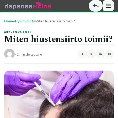
Men
Home
›
Hyvinvointi
›
Miten hiustensiirto toimii?
HYVINVOINTI
Miten hiustensiirto toimii?
f
X
in
✉
·
2 min de lecture