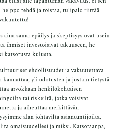
taa etusijalle tapahtuman vakavuus, ei sen
 helppo tehdä ja toistaa, tulipalo riittää
vakuutettu!
 aina sama: epäilys ja skeptisyys ovat usein
ttä ihmiset investoisivat takuuseen, he
i katsotusta kulusta.
ulttuuriset ehdollisuudet ja vakuutettava
kannattaa, yli odotusten ja jostain tietystä
ttaa arvokkaan henkilökohtaisen
goilta tai riskeiltä, jotka voisivat
nnetta ja aiheuttaa merkittävän
ysyimme alan johtavilta asiantuntijoilta,
ita omaisuudellesi ja miksi. Katsotaanpa,