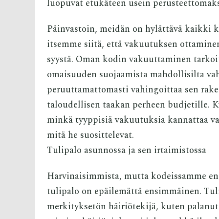
luopuvat etukäteen usein perusteettomaks
Päinvastoin, meidän on hylättävä kaikki k
itsemme siitä, että vakuutuksen ottaminen 
syystä. Oman kodin vakuuttaminen tarkoi
omaisuuden suojaamista mahdollisilta vahin
peruuttamattomasti vahingoittaa sen rake
taloudellisen taakan perheen budjetille. K
minkä tyyppisiä vakuutuksia kannattaa val
mitä he suosittelevat.
Tulipalo asunnossa ja sen irtaimistossa
Harvinaisimmista, mutta kodeissamme eni
tulipalo on epäilemättä ensimmäinen. Tuli
merkityksetön häiriötekijä, kuten palanut