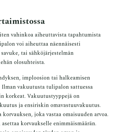
rtaimistossa
ten vahinkoa aiheuttavista tapahtumista
palon voi aiheuttaa näennäisesti
 savuke, tai sähköjärjestelmän
kehän olosuhteista.
ähdyksen, imploosion tai halkeamisen
. Ilman vakuutusta tulipalon sattuessa
äin korkeat. Vakuutustyyppejä on
kuutus ja ensiriskin omavastuuvakuutus.
 korvauksen, joka vastaa omaisuuden arvoa.
 asettaa korvaukselle enimmäismäärän.