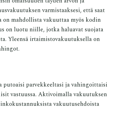
nsin omaisuuden täyden arvon ja
nusvakuutuksen varmistaaksesi, että saat
a on mahdollista vakuuttaa myös kodin
 on luotu niille, jotka haluavat suojata
lta. Yleensä irtaimistovakuutuksella on
ahingot.
a putoaisi parvekkeeltasi ja vahingoittaisi
lisit vastuussa. Aktivoimalla vakuutuksen
ahinkokustannuksista vakuutusehdoista