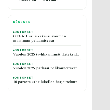
mitkä ovat niiden edut?
RÉCENTS
OSTOKSET
GTA 6: Uusi aikakausi avoimen
maailman pelaamisessa
OSTOKSET
Vuoden 2025 tyylikkäimmät täytekynät
OSTOKSET
Vuoden 2025 parhaat pelikannettavat
OSTOKSET
10 parasta urheilukelloa harjoitteluun