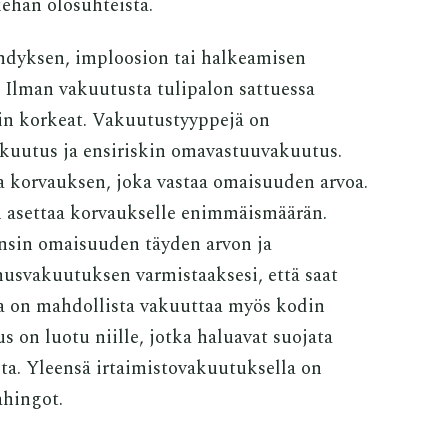
kehän olosuhteista.
ähdyksen, imploosion tai halkeamisen
. Ilman vakuutusta tulipalon sattuessa
äin korkeat. Vakuutustyyppejä on
kuutus ja ensiriskin omavastuuvakuutus.
 korvauksen, joka vastaa omaisuuden arvoa.
 asettaa korvaukselle enimmäismäärän.
nsin omaisuuden täyden arvon ja
nusvakuutuksen varmistaaksesi, että saat
a on mahdollista vakuuttaa myös kodin
 on luotu niille, jotka haluavat suojata
lta. Yleensä irtaimistovakuutuksella on
ahingot.