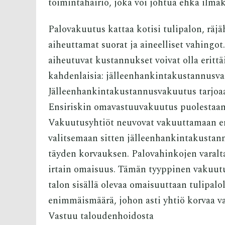
toimintahäiriö, joka voi johtua ehkä ilma
Palovakuutus kattaa kotisi tulipalon, räj
aiheuttamat suorat ja aineelliset vahingot
aiheutuvat kustannukset voivat olla eritt
kahdenlaisia: jälleenhankintakustannusva
Jälleenhankintakustannusvakuutus tarjoaa
Ensiriskin omavastuuvakuutus puolestaan
Vakuutusyhtiöt neuvovat vakuuttamaan e
valitsemaan sitten jälleenhankintakustan
täyden korvauksen. Palovahinkojen varalt
irtain omaisuus. Tämän tyyppinen vakuutus
talon sisällä olevaa omaisuuttaan tulipalo
enimmäismäärä, johon asti yhtiö korvaa v
Vastuu taloudenhoidosta