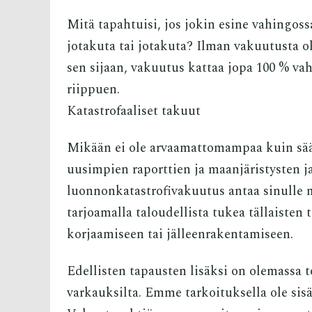
Mitä tapahtuisi, jos jokin esine vahingoss
jotakuta tai jotakuta? Ilman vakuutusta o
sen sijaan, vakuutus kattaa jopa 100 % v
riippuen.
Katastrofaaliset takuut
Mikään ei ole arvaamattomampaa kuin sä
uusimpien raporttien ja maanjäristysten j
luonnonkatastrofivakuutus antaa sinulle m
tarjoamalla taloudellista tukea tällaiste
korjaamiseen tai jälleenrakentamiseen.
Edellisten tapausten lisäksi on olemassa 
varkauksilta. Emme tarkoituksella ole sis