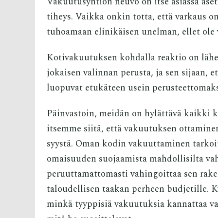
Vakuutusyhtiön neuvo on itse asiassa aset
tiheys. Vaikka onkin totta, että varkaus on
tuhoamaan elinikäisen unelman, ellet ole 
Kotivakuutuksen kohdalla reaktio on lähes
jokaisen valinnan perusta, ja sen sijaan, e
luopuvat etukäteen usein perusteettomaks
Päinvastoin, meidän on hylättävä kaikki k
itsemme siitä, että vakuutuksen ottaminen 
syystä. Oman kodin vakuuttaminen tarkoi
omaisuuden suojaamista mahdollisilta vahin
peruuttamattomasti vahingoittaa sen rake
taloudellisen taakan perheen budjetille. K
minkä tyyppisiä vakuutuksia kannattaa val