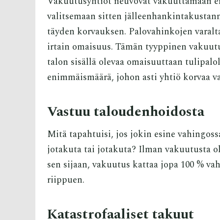
Vakuutusyhtiöt neuvovat vakuuttamaan e
valitsemaan sitten jälleenhankintakustan
täyden korvauksen. Palovahinkojen varalt
irtain omaisuus. Tämän tyyppinen vakuutus
talon sisällä olevaa omaisuuttaan tulipalo
enimmäismäärä, johon asti yhtiö korvaa v
Vastuu taloudenhoidosta
Mitä tapahtuisi, jos jokin esine vahingoss
jotakuta tai jotakuta? Ilman vakuutusta o
sen sijaan, vakuutus kattaa jopa 100 % v
riippuen.
Katastrofaaliset takuut