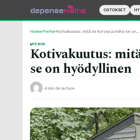
OSTOKSET
HY
Home
›
Perhe
›
Kotivakuutus: mitä se korvaa ja miksi se on…
PERHE
Kotivakuutus: mitä
se on hyödyllinen
·
4 min de lecture