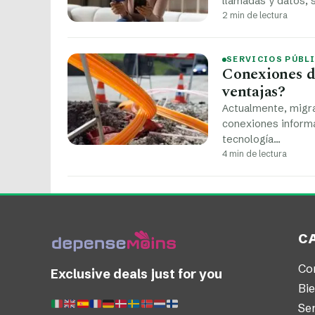
llamadas y datos,
2 min de lectura
SERVICIOS PÚBL
Conexiones de
ventajas?
Actualmente, migrar
conexiones informá
tecnología…
4 min de lectura
C
Co
Exclusive deals just for you
Bi
Ser