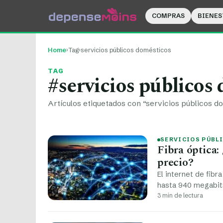
COMPRAS
BIENES
Home
›
Tag
›
servicios públicos domésticos
TAG
#servicios públicos
Artículos etiquetados con “servicios públicos d
SERVICIOS PÚBL
Fibra óptica:
precio?
El internet de fibr
hasta 940 megabit
3 min de lectura