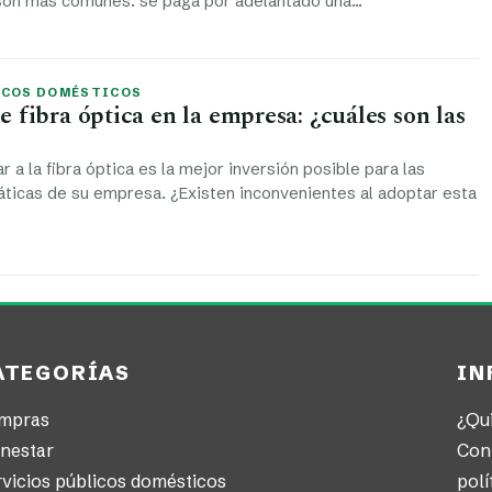
 son más comunes: se paga por adelantado una…
ICOS DOMÉSTICOS
 fibra óptica en la empresa: ¿cuáles son las
 a la fibra óptica es la mejor inversión posible para las
ticas de su empresa. ¿Existen inconvenientes al adoptar esta
ATEGORÍAS
IN
mpras
¿Qu
enestar
Con
vicios públicos domésticos
polí